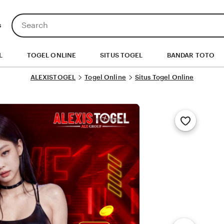
Search
s
for
items
or
L
TOGEL ONLINE
SITUS TOGEL
BANDAR TOTO
shops
ALEXISTOGEL
Togel Online
Situs Togel Online