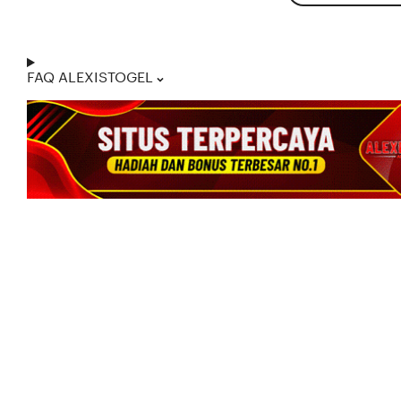
FAQ ALEXISTOGEL