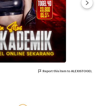
Report this item to ALEXISTOGEL