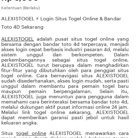
Ketentuan (Berlaku)
ALEXISTOGEL ⚡️ Login Situs Togel Online & Bandar
Toto 4D Sekarang
ALEXISTOGEL
adalah pusat situs togel online yang
bersama dengan bandar toto 4d terpercaya, menjadi
akses login cepat berbasis industri pasaran 4d, melalu
sistem unggul dan berkompeten. Dalam
perkembangannya sebagai situs togel online,
ALEXISTOGEL turut berupaya dalam menghadirkan
fitur-fitur yang dibutuhkan oleh para penggiat situs
togel online. Cara bernavigasi situs ALEXISTOGEL
sudah disederhanakan, akses login mudah, serta pasti
unggul dalam membantu para pemain togel baru
maupun pemain berpengalaman. Selain itu,
ALEXISTOGEL juga menuntun para pengguna dalam
memahami cara berinteraksi bersama bandar toto 4d,
melalui dukungan aktif pusat informasi online 24 jam.
Melalui link togel online sekarang, ALEXISTOGEL
dapat memberikan garansi pasti jebol untuk hasil
keluaran angka.
Situs
togel online
ALEXISTOGEL menawarkan cara