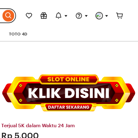
TOTO 4D
Terjual 5K dalam Waktu 24 Jam
Price:
Rp 5,000